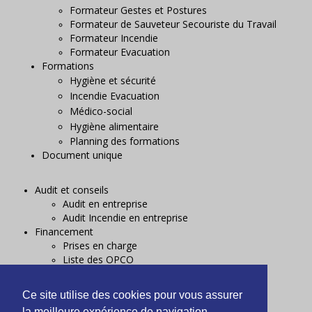
Formateur Gestes et Postures
Formateur de Sauveteur Secouriste du Travail
Formateur Incendie
Formateur Evacuation
Formations
Hygiène et sécurité
Incendie Evacuation
Médico-social
Hygiène alimentaire
Planning des formations
Document unique
Audit et conseils
Audit en entreprise
Audit Incendie en entreprise
Financement
Prises en charge
Liste des OPCO
A propos
Livret d'accueil
Ce site utilise des cookies pour vous assurer
Accessibilité
la meilleure expérience de navigation